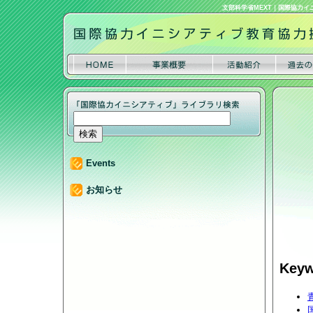
文部科学省MEXT
｜
国際協力イ
Events
お知らせ
Keyw