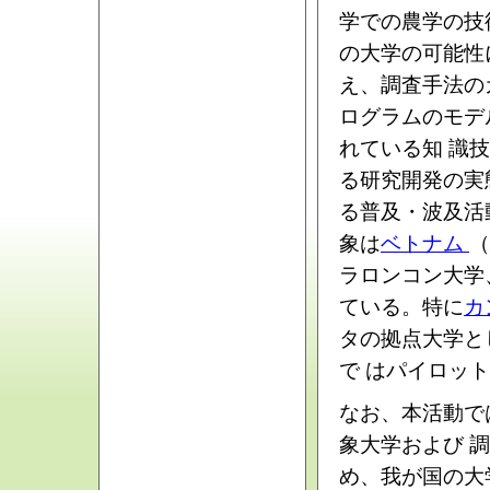
学での農学の技
の大学の可能性
え、調査手法の
ログラムのモデ
れている知 識
る研究開発の実
る普及・波及活
象は
ベトナム
（
ラロンコン大学
ている。特に
カ
タの拠点大学と
で はパイロッ
なお、本活動で
象大学および 
め、我が国の大