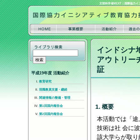
文部科学省MEXT
｜
国際協力イ
インドシナ
アウトリー
証
平成19年度 活動紹介
教育研究
現職教員支援・継続
関連情報の整備・管理
1. 概要
第1回国内報告会
第2回国内報告会
本活動では「途
技術は社 会に
該大学らが取り