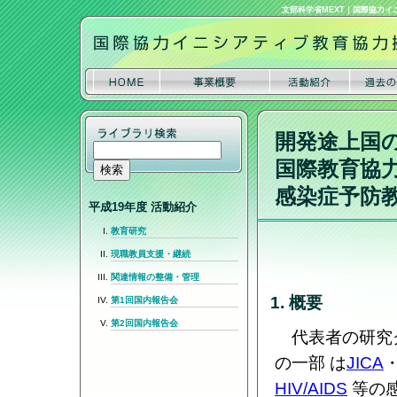
文部科学省MEXT
｜
国際協力イ
開発途上国
国際教育協
感染症予防
平成19年度 活動紹介
教育研究
現職教員支援・継続
関連情報の整備・管理
1. 概要
第1回国内報告会
第2回国内報告会
代表者の研究
の一部 は
JICA
HIV/AIDS
等の