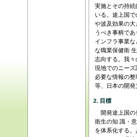
実施とその持続
いる。途上国で
や波及効果の大
うべき事柄であ
インフラ事業な
な職業保健衛 
志向する。我々
現地でのニーズ
必要な情報の整
等、日本の開発
2. 目標
開発途上国の発
衛生の知 識・
を体系化する。