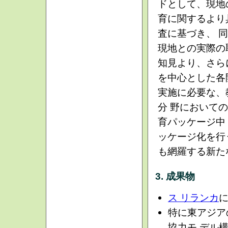
ドとして、現地
育に関するより
査に基づき、 
現地との実際の
知見より、さら
を中心とした各
実施に必要な、
分 野において
育パッケージ中
ッケージ化を行
も網羅する新た
3. 成果物
ス リランカ
特に東アジア
協力モ デル