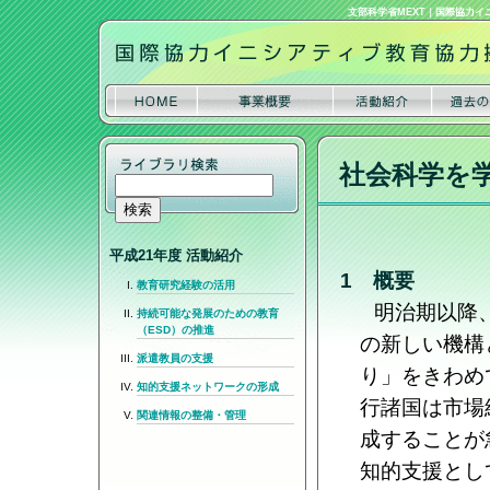
文部科学省MEXT
｜
国際協力イ
社会科学を
平成21年度 活動紹介
1 概要
教育研究経験の活用
明治期以降
持続可能な発展のための教育
（ESD）の推進
の新しい機構
派遣教員の支援
り」をきわめ
知的支援ネットワークの形成
行諸国は市場
関連情報の整備・管理
成することが
知的支援とし