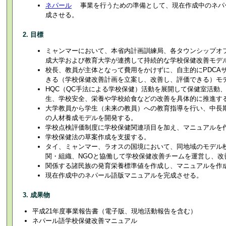
ネパール
事業を行うための準備として、現在作成中のネパ
成させる。
2. 目標
ミャンマーにおいて、本省内計画訓練局、各タウンシップオ
成大学および教育大学が連携して持続的な学校保健改善モデ
校長、教員が主体となって費用をかけずに、自主的にPDCA
きる（学校保健改善計画を立案し、改善し、評価できる）モ
HQC（QC手法による学校保健）活動を展開して保健室活動
生、学校安全、栄養や学校給食などの改善を具体的に推進す
大学教員から学生（未来の教員）への教育指導を行い、中長
の人材養成モデルを開発する。
学校点検評価制度に学校保健関連項目を加え、マニュアルを
学校保健法の草案作成を支援する。
タイ、ミャンマー、ラオスの国境において、同地域のモデル
関・組織、NGOと協働して学校保健改善チームを運営し、改
関係する諸民族の発育栄養標準値を作成し、マニュアルを作
現在作成中のネパール語版マニュアルを完成させる。
3. 成果物
平成21年度事業報告書（電子版、現地活動報告を含む）
ネパール語学校保健改善マニュアル