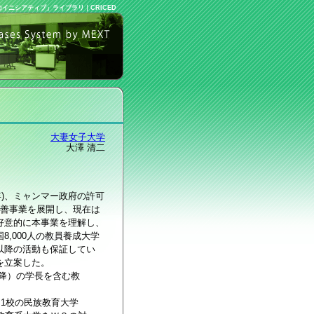
力イニシアティブ」ライブラリ
｜
CRICED
大妻女子大学
大澤 清二
)、ミャンマー政府の許可
改善事業を展開し、現在は
好意的に本事業を理解し、
,000人の教員養成大学
以降の活動も保証してい
を立案した。
以降）の学長を含む教
。
1校の民族教育大学