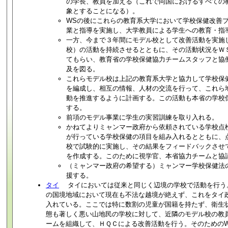
の学長、教員を加える（これで同国におけるすべての
象とすることになる）。
WSの後にこれらの教育系大学において学校保健改善
業と指導を実施し、大学教員による学生への教育・指
一方、今まで３年間にモデル校として改善活動を実施し
校）の活動を持続させるとともに、その活動状況をＷ
てもらい、教育省の学校保健協力チームスタッフと協
及を図る。
これらモデル校は上記の教育系大学と協力して学校保
を編成し、相互の情報、人材の交流を行って、これら
動を推進するように計画する。この活動も本省の学校
する。
前項のモデル事業に学生の実習訓練を取り入れる。
かねてよりミャンマー政府から依頼されている学校点
が行っている学校保健の項目を組み入れるとともに、
校で試験的に実施し、その結果をフィードバックさせ
を作成する。このために視学官、本省協力チームと協
（ミャンマー政府の希望する）ミャンマー学校保健法
援する。
タイ
タイにおいては従来と同じく辺境の学校で活動を行う
の国境地域において現在も不法な越境が絶えず、これをタイ
入れている。ここでは特に数割の児童が国籍を持たず、衛生
態も著しく悪い山地民の学校に対して、近隣のモデル校の教
ームを組織して、ＨＱＣによる改善活動を行う。そのための