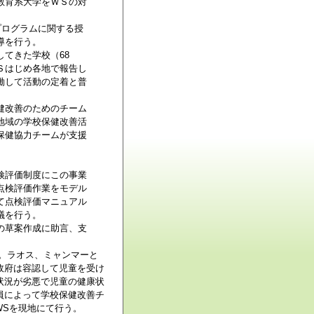
教育系大学をＷＳの対
プログラムに関する授
導を行う。
てきた学校（68
Ｓはじめ各地で報告し
働して活動の定着と普
健改善のためのチーム
地域の学校保健改善活
保健協力チームが支援
検評価制度にこの事業
点検評価作業をモデル
て点検評価マニュアル
議を行う。
の草案作成に助言、支
。ラオス、ミャンマーと
政府は容認して児童を受け
状況が劣悪で児童の健康状
員によって学校保健改善チ
WSを現地にて行う。