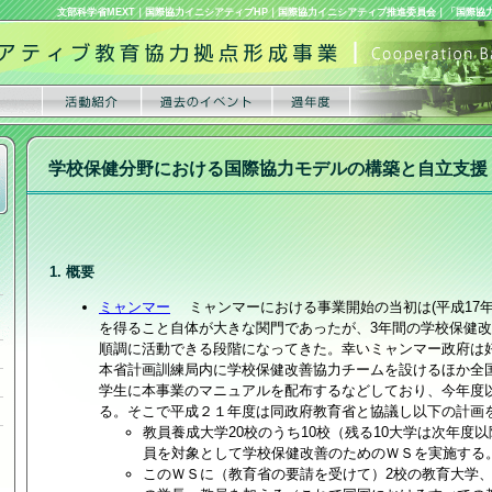
文部科学省MEXT
｜
国際協力イニシアティブHP
｜
国際協力イニシアティブ推進委員会
｜
「国際協
学校保健分野における国際協力モデルの構築と自立支援
1. 概要
ミャンマー
ミャンマーにおける事業開始の当初は(平成17年
を得ること自体が大きな関門であったが、3年間の学校保健
順調に活動できる段階になってきた。幸いミャンマー政府は
本省計画訓練局内に学校保健改善協力チームを設けるほか全国8
学生に本事業のマニュアルを配布するなどしており、今年度
る。そこで平成２１年度は同政府教育省と協議し以下の計画
教員養成大学20校のうち10校（残る10大学は次年度
員を対象として学校保健改善のためのＷＳを実施する
このＷＳに（教育省の要請を受けて）2校の教育大学、