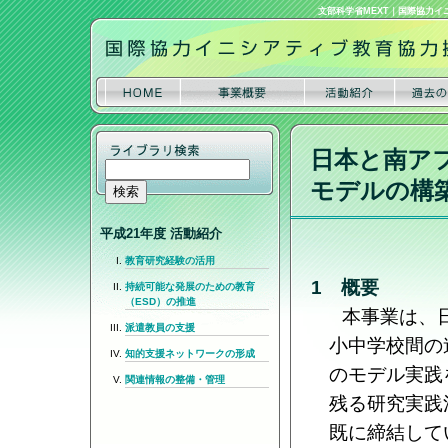
文部科学省MEXT
｜
国際協力イ
日本と南ア
モデルの構
平成21年度 活動紹介
教育研究経験の活用
1 概要
持続可能な発展のための教育
（ESD）の推進
本事業は、
派遣教員の支援
小中学校間の
知的支援ネットワークの形成
のモデル実践
関連情報の整備・管理
残る研究実践
既に締結して