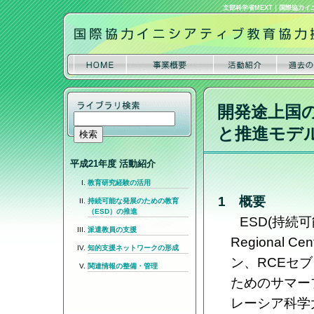
文部科学省MEXT
｜
国際協力イ
開発途上国
と推進モデ
平成21年度 活動紹介
教育研究経験の活用
1 概要
持続可能な発展のための教育
（ESD）の推進
ESD(持続
派遣教員の支援
Regional 
知的支援ネットワークの形成
ン、RCEセ
関連情報の整備・管理
ためのサマー
レーシア科学