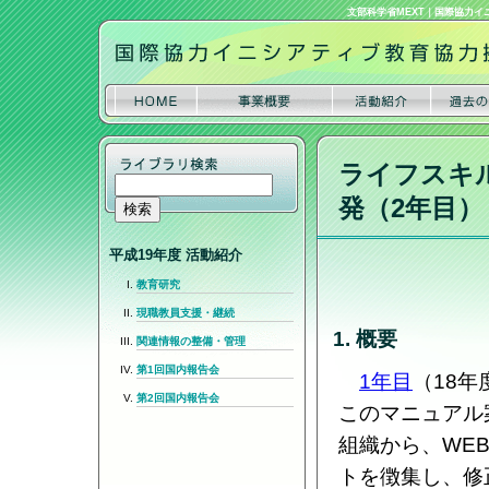
文部科学省MEXT
｜
国際協力イ
ライフスキ
発（2年目）
平成19年度 活動紹介
教育研究
現職教員支援・継続
1. 概要
関連情報の整備・管理
第1回国内報告会
1年目
（18
第2回国内報告会
このマニュアル案
組織から、WE
トを徴集し、修