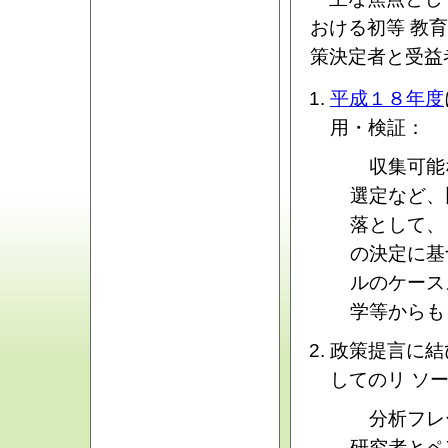
おける初等 教
策決定者と受益
平成１８年度
用・検証：
収集可能
選定など、
落として、
の決定に基
ルのケース
学等からも
政策提言に結
してのリ ソ
分析フレ
研究者とペ