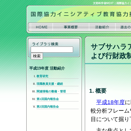
文部科学省MEXT
｜
国際協力イ
サブサハラ
よび行財政
平成19年度 活動紹介
教育研究
現職教員支援・継続
1. 概要
関連情報の整備・管理
第1回国内報告会
平成18年度
に
第2回国内報告会
較分析フレーム
目について掘り
主な焦点として