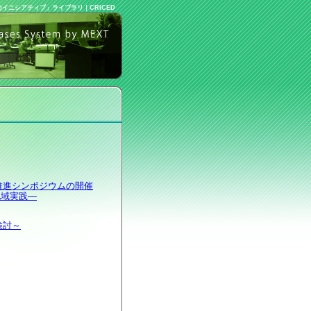
力イニシアティブ」ライブラリ
｜
CRICED
推進シンポジウムの開催
地域実践―
検討～