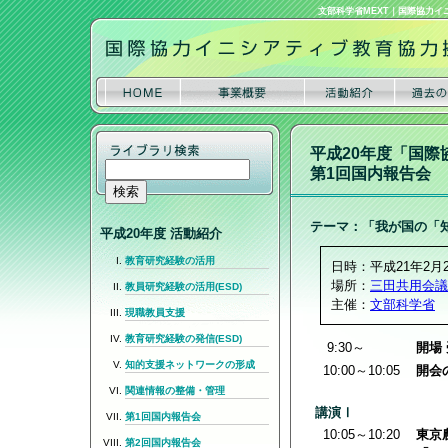
文部科学省MEXT
｜
国際協力イ
平成20年度「国
第1回国内報告会
テーマ：「我が国の「
平成20年度 活動紹介
教育研究経験の活用
日時：平成21年2月26日(
場所：
三田共用会議
教員研究経験の活用(ESD)
主催：
文部科学省
現職教員支援
教育研究経験の発信(ESD)
9:30～
開場
知的支援ネットワークの形成
10:00～10:05
開会の
関連情報の整備・管理
講演Ⅰ
第1回国内報告会
10:05～10:20
東京
第2回国内報告会